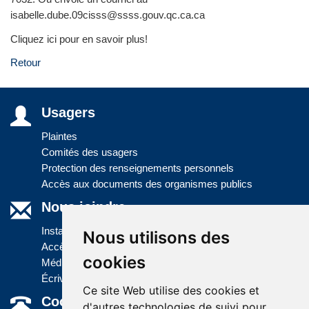
isabelle.dube.09cisss@ssss.gouv.qc.ca.ca
Cliquez ici pour en savoir plus!
Retour
Usagers
Plaintes
Comités des usagers
Protection des renseignements personnels
Accès aux documents des organismes publics
Nous joindre
Installations
Nous utilisons des
Accès à l'information
cookies
Médias
Écrivez-nous
Ce site Web utilise des cookies et
Coordonnées
d'autres technologies de suivi pour