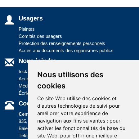
Usagers
Plaintes
Comités des usagers
Protection des renseignements personnels
Accès aux documents des organismes publics
Nous joindre
Installations
Nous utilisons des
Accès à l'information
cookies
Médias
Écrivez-nous
Ce site Web utilise des cookies et
Coordonnées
d'autres technologies de suivi pour
améliorer votre expérience de
Centre administratif
navigation aux fins suivantes :
pour
835, boulevard Jolliet
activer les fonctionnalités de base du
Baie-Comeau (Québec) G5C 1P5
site Web
,
pour offrir une meilleure
Téléphone :
418 589-9845
ou