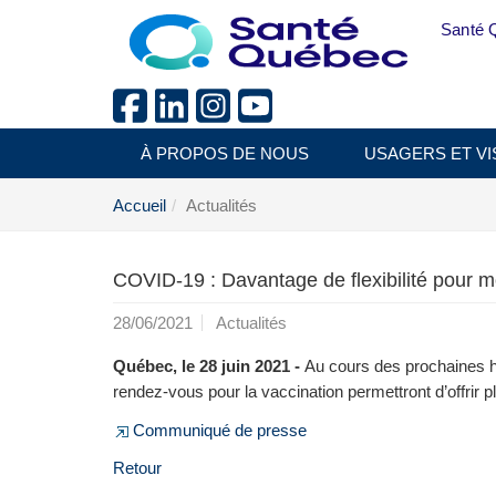
Aller au menu principal
Santé 
À PROPOS DE NOUS
USAGERS ET VI
Accueil
Actualités
COVID-19 : Davantage de flexibilité pour mo
28/06/2021
Actualités
Québec, le 28 juin 2021 -
Au cours des prochaines h
rendez-vous pour la vaccination permettront d’offrir p
Communiqué de presse
Retour