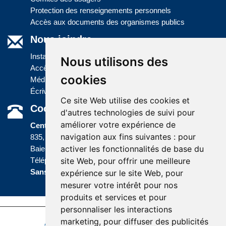
Protection des renseignements personnels
Accès aux documents des organismes publics
Nous joindre
Installations
Nous utilisons des
Accès à l'information
cookies
Médias
Écrivez-nous
Ce site Web utilise des cookies et
Coordonnées
d'autres technologies de suivi pour
améliorer votre expérience de
Centre administratif
navigation aux fins suivantes :
pour
835, boulevard Jolliet
activer les fonctionnalités de base du
Baie-Comeau (Québec) G5C 1P5
site Web
,
pour offrir une meilleure
Téléphone :
418 589-9845
ou
Sans frais :
1 800 463-5142
expérience sur le site Web
,
pour
mesurer votre intérêt pour nos
produits et services et pour
personnaliser les interactions
marketing
,
pour diffuser des publicités
Accessibilité
Plan du site
Politique de confidentialité