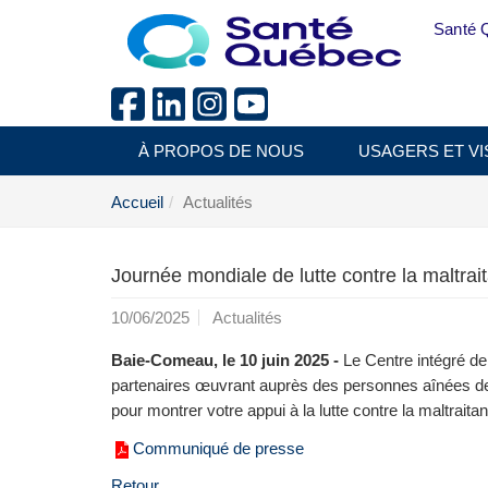
Aller au menu principal
Santé 
À PROPOS DE NOUS
USAGERS ET VI
Accueil
Actualités
Journée mondiale de lutte contre la maltra
10/06/2025
Actualités
Baie-Comeau, le 10 juin 2025 -
Le Centre intégré de
partenaires œuvrant auprès des personnes aînées de l
pour montrer votre appui à la lutte contre la maltraita
Communiqué de presse
Retour