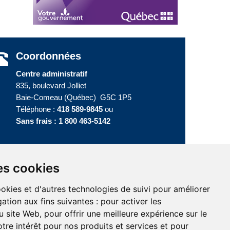
Coordonnées
Centre administratif
835, boulevard Jolliet
Baie-Comeau (Québec) G5C 1P5
Téléphone :
418 589-9845
ou
Sans frais :
1 800 463-5142
es cookies
te
ookies et d'autres technologies de suivi pour améliorer
ation aux fins suivantes :
pour activer les
u site Web
,
pour offrir une meilleure expérience sur le
tre intérêt pour nos produits et services et pour