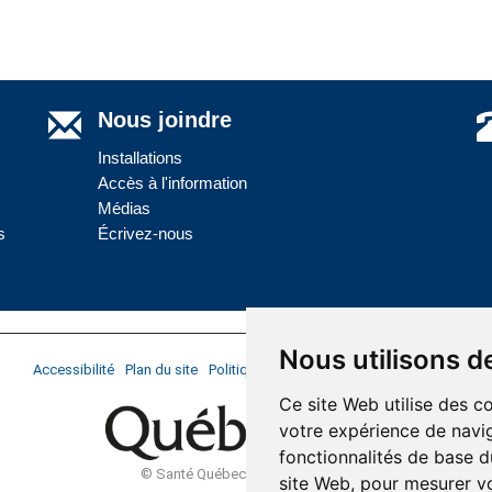
Nous joindre
Installations
Accès à l'information
Médias
s
Écrivez-nous
Nous utilisons d
Accessibilité
Plan du site
Politique de confidentialité
Réalisation du si
Ce site Web utilise des c
votre expérience de navig
fonctionnalités de base d
© Santé Québec Côte-Nord, 2026
site Web
,
pour mesurer vo