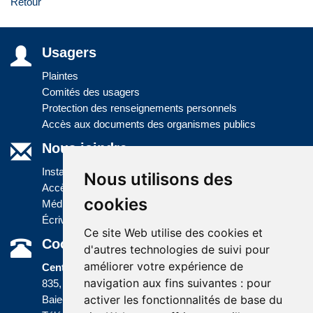
Retour
Usagers
Plaintes
Comités des usagers
Protection des renseignements personnels
Accès aux documents des organismes publics
Nous joindre
Installations
Nous utilisons des
Accès à l'information
cookies
Médias
Écrivez-nous
Ce site Web utilise des cookies et
Coordonnées
d'autres technologies de suivi pour
améliorer votre expérience de
Centre administratif
navigation aux fins suivantes :
pour
835, boulevard Jolliet
activer les fonctionnalités de base du
Baie-Comeau (Québec) G5C 1P5