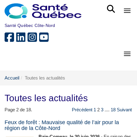
Aller au menu principal
Bout
Santé Québec Côte-Nord
Bout
Accueil
Toutes les actualités
Toutes les actualités
Page 2 de 18.
Précédent
1
2
3
....
18
Suivant
Feux de forêt : Mauvaise qualité de l’air pour la
région de la Côte-Nord
Baie-Comeau, le 30 juin 2026 -
En raison des