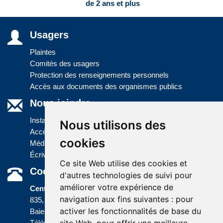
de 2 ans et plus
Usagers
Plaintes
Comités des usagers
Protection des renseignements personnels
Accès aux documents des organismes publics
Nous joindre
Installations
Nous utilisons des
Accès à l'information
cookies
Médias
Écrivez-nous
Ce site Web utilise des cookies et
Coordonnées
d'autres technologies de suivi pour
améliorer votre expérience de
Centre administratif
navigation aux fins suivantes :
pour
835, boulevard Jolliet
activer les fonctionnalités de base du
Baie-Comeau (Québec) G5C 1P5
Téléphone :
418 589-9845
ou