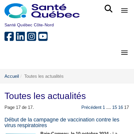
Aller au menu principal
Bout
Santé Québec Côte-Nord
Bout
Accueil
Toutes les actualités
Toutes les actualités
Page 17 de 17.
Précédent
1
....
15
16
17
Début de la campagne de vaccination contre les
virus respiratoires
Baie-Comeau, le 10 octobre 2024 -
La