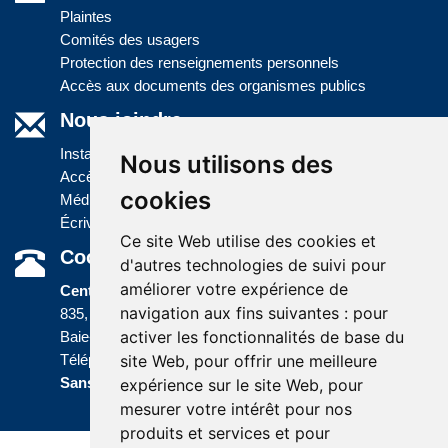
Plaintes
Comités des usagers
Protection des renseignements personnels
Accès aux documents des organismes publics
Nous joindre
Installations
Nous utilisons des
Accès à l'information
cookies
Médias
Écrivez-nous
Ce site Web utilise des cookies et
Coordonnées
d'autres technologies de suivi pour
améliorer votre expérience de
Centre administratif
navigation aux fins suivantes :
pour
835, boulevard Jolliet
activer les fonctionnalités de base du
Baie-Comeau (Québec) G5C 1P5
site Web
,
pour offrir une meilleure
Téléphone :
418 589-9845
ou
Sans frais :
1 800 463-5142
expérience sur le site Web
,
pour
mesurer votre intérêt pour nos
produits et services et pour