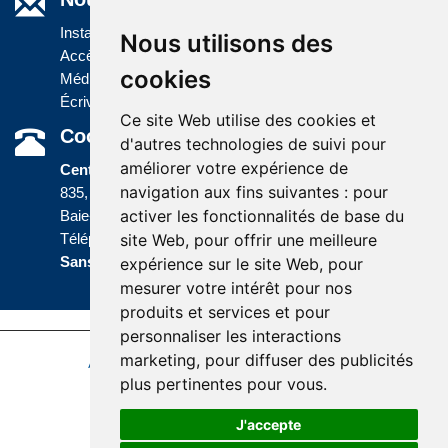
Installations
Nous utilisons des
Accès à l'information
cookies
Médias
Écrivez-nous
Ce site Web utilise des cookies et
Coordonnées
d'autres technologies de suivi pour
améliorer votre expérience de
Centre administratif
navigation aux fins suivantes :
pour
835, boulevard Jolliet
activer les fonctionnalités de base du
Baie-Comeau (Québec) G5C 1P5
site Web
,
pour offrir une meilleure
Téléphone :
418 589-9845
ou
Sans frais :
1 800 463-5142
expérience sur le site Web
,
pour
mesurer votre intérêt pour nos
produits et services et pour
personnaliser les interactions
marketing
,
pour diffuser des publicités
Accessibilité
Plan du site
Politique de confidentialité
plus pertinentes pour vous
.
Réalisation du site
J'accepte