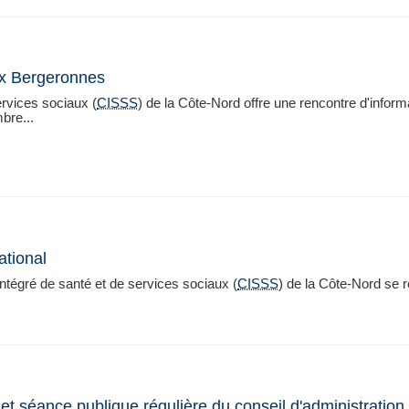
aux Bergeronnes
ervices sociaux (
CISSS
) de la Côte-Nord offre une rencontre d'inform
bre...
ational
tégré de santé et de services sociaux (
CISSS
) de la Côte-Nord se 
et séance publique régulière du conseil d'administration