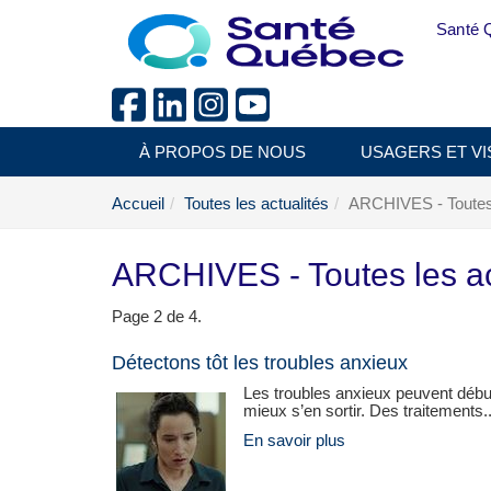
Aller au menu principal
Santé 
À PROPOS DE NOUS
USAGERS ET VI
Accueil
Toutes les actualités
ARCHIVES - Toutes 
ARCHIVES - Toutes les ac
Page 2 de 4.
Détectons tôt les troubles anxieux
Les troubles anxieux peuvent début
mieux s’en sortir. Des traitements..
En savoir plus