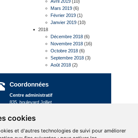
Avril 2019
(10)
Mars 2019
(6)
Février 2019
(1)
Janvier 2019
(10)
2018
Décembre 2018
(6)
Novembre 2018
(16)
Octobre 2018
(6)
Septembre 2018
(3)
Août 2018
(2)
Coordonnées
Centre administratif
835, boulevard Jolliet
Baie-Comeau (Québec) G5C 1P5
Téléphone :
418 589-9845
ou
es cookies
Sans frais :
1 800 463-5142
ookies et d'autres technologies de suivi pour améliorer