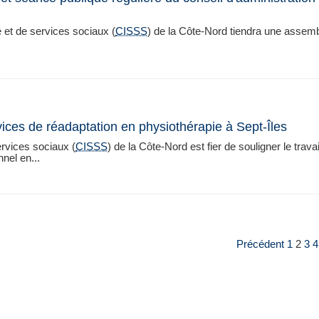
é et de services sociaux (
CISSS
) de la Côte-Nord tiendra une assem
rvices de réadaptation en physiothérapie à Sept-Îles
ervices sociaux (
CISSS
) de la Côte‑Nord est fier de souligner le travai
nel en...
Précédent
1
2
3
4