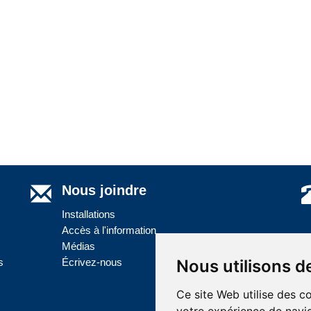
Nous joindre
Installations
Accès à l'information
Médias
s
Écrivez-nous
Nous utilisons d
Ce site Web utilise des c