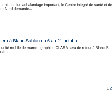
n raison d'un achalandage important, le Centre intégré de santé et de
ôte-Nord demande...
era à Blanc-Sablon du 6 au 21 octobre
L’unité mobile de mammographies CLARA sera de retour à Blanc-Sab
titut...
1
2