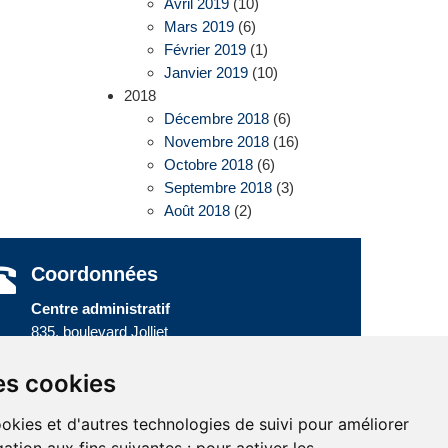
Avril 2019
(10)
Mars 2019
(6)
Février 2019
(1)
Janvier 2019
(10)
2018
Décembre 2018
(6)
Novembre 2018
(16)
Octobre 2018
(6)
Septembre 2018
(3)
Août 2018
(2)
Coordonnées
Centre administratif
835, boulevard Jolliet
Baie-Comeau (Québec) G5C 1P5
Téléphone :
418 589-9845
ou
es cookies
Sans frais :
1 800 463-5142
ookies et d'autres technologies de suivi pour améliorer