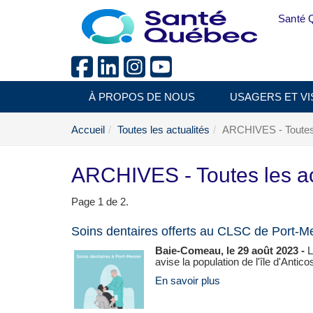
Aller au menu principal
Santé 
À PROPOS DE NOUS
USAGERS ET VI
Accueil
Toutes les actualités
ARCHIVES - Toutes 
ARCHIVES - Toutes les ac
Page 1 de 2.
Soins dentaires offerts au CLSC de Port-M
Baie-Comeau, le 29 août 2023 -
L
avise la population de l'île d'Anticost
En savoir plus