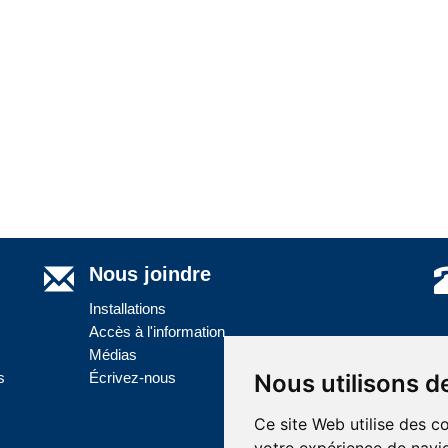
Nous joindre
Installations
Accès à l'information
Médias
s
Écrivez-nous
Nous utilisons d
Ce site Web utilise des c