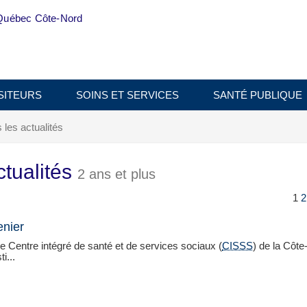
Québec Côte-Nord
SITEURS
SOINS ET SERVICES
SANTÉ PUBLIQUE
les actualités
tualités
2 ans et plus
1
2
enier
e Centre intégré de santé et de services sociaux (
CISSS
) de la Côt
i...