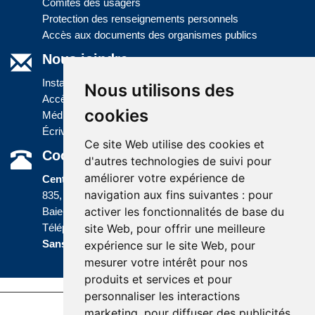
Comités des usagers
Protection des renseignements personnels
Accès aux documents des organismes publics
Nous joindre
Installations
Nous utilisons des
Accès à l'information
cookies
Médias
Écrivez-nous
Ce site Web utilise des cookies et
Coordonnées
d'autres technologies de suivi pour
améliorer votre expérience de
Centre administratif
navigation aux fins suivantes :
pour
835, boulevard Jolliet
activer les fonctionnalités de base du
Baie-Comeau (Québec) G5C 1P5
site Web
,
pour offrir une meilleure
Téléphone :
418 589-9845
ou
Sans frais :
1 800 463-5142
expérience sur le site Web
,
pour
mesurer votre intérêt pour nos
produits et services et pour
personnaliser les interactions
marketing
,
pour diffuser des publicités