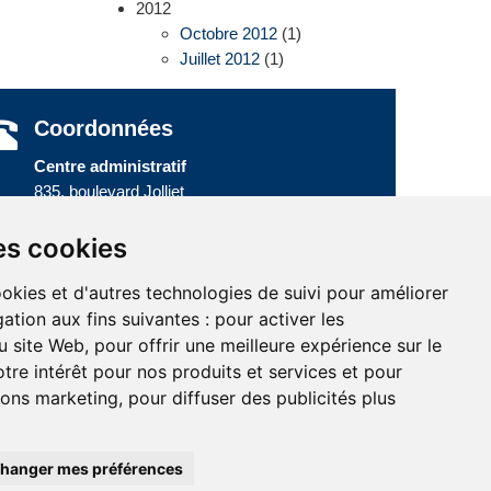
2012
Octobre 2012
(1)
Juillet 2012
(1)
Coordonnées
Centre administratif
835, boulevard Jolliet
Baie-Comeau (Québec) G5C 1P5
Téléphone :
418 589-9845
ou
es cookies
Sans frais :
1 800 463-5142
ookies et d'autres technologies de suivi pour améliorer
ation aux fins suivantes :
pour activer les
u site Web
,
pour offrir une meilleure expérience sur le
tre intérêt pour nos produits et services et pour
te
tions marketing
,
pour diffuser des publicités plus
hanger mes préférences