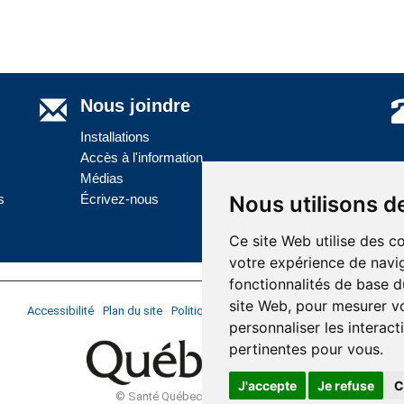
Nous joindre
Installations
Accès à l'information
Médias
s
Écrivez-nous
Nous utilisons d
Ce site Web utilise des c
votre expérience de navig
fonctionnalités de base d
site Web
,
pour mesurer vo
Accessibilité
Plan du site
Politique de confidentialité
Réalisation du si
personnaliser les interac
pertinentes pour vous
.
J'accepte
Je refuse
C
© Santé Québec Côte-Nord, 2026