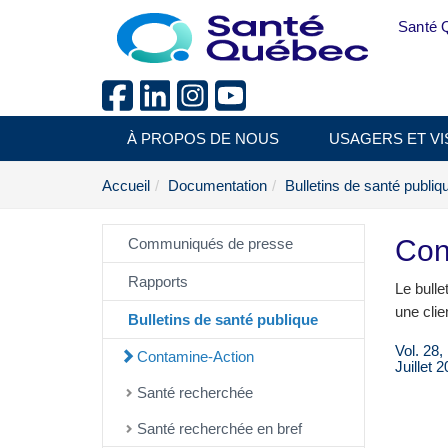
Aller au menu principal
Santé 
À PROPOS DE NOUS
USAGERS ET VI
Accueil
Documentation
Bulletins de santé publiq
Con
Communiqués de presse
Rapports
Le bulle
une clie
Bulletins de santé publique
Vol. 28,
Contamine-Action
Juillet 
Santé recherchée
Santé recherchée en bref