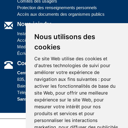
Comités des usagers
Protection des renseignements personnels
Accès aux documents des organismes publics
Nous joindre
Installations
Nous utilisons des
Accès à l'information
cookies
Médias
Écrivez-nous
Ce site Web utilise des cookies et
Coordonnées
d'autres technologies de suivi pour
améliorer votre expérience de
Centre administratif
navigation aux fins suivantes :
pour
835, boulevard Jolliet
activer les fonctionnalités de base du
Baie-Comeau (Québec) G5C 1P5
site Web
,
pour offrir une meilleure
Téléphone :
418 589-9845
ou
Sans frais :
1 800 463-5142
expérience sur le site Web
,
pour
mesurer votre intérêt pour nos
produits et services et pour
personnaliser les interactions
marketing
,
pour diffuser des publicités