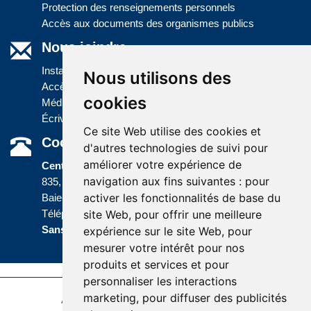
Protection des renseignements personnels
Accès aux documents des organismes publics
Nous joindre
Installations
Nous utilisons des
Accès à l'information
cookies
Médias
Écrivez-nous
Ce site Web utilise des cookies et
Coordonnées
d'autres technologies de suivi pour
améliorer votre expérience de
Centre administratif
navigation aux fins suivantes :
pour
835, boulevard Jolliet
activer les fonctionnalités de base du
Baie-Comeau (Québec) G5C 1P5
site Web
,
pour offrir une meilleure
Téléphone :
418 589-9845
ou
Sans frais :
1 800 463-5142
expérience sur le site Web
,
pour
mesurer votre intérêt pour nos
produits et services et pour
personnaliser les interactions
marketing
,
pour diffuser des publicités
Accessibilité
Plan du site
Politique de confidentialité