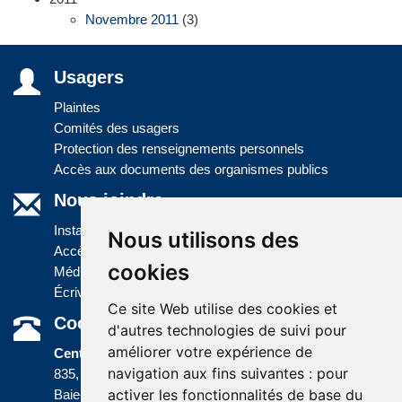
Novembre 2011
(3)
Usagers
Plaintes
Comités des usagers
Protection des renseignements personnels
Accès aux documents des organismes publics
Nous joindre
Installations
Nous utilisons des
Accès à l'information
cookies
Médias
Écrivez-nous
Ce site Web utilise des cookies et
Coordonnées
d'autres technologies de suivi pour
améliorer votre expérience de
Centre administratif
navigation aux fins suivantes :
pour
835, boulevard Jolliet
activer les fonctionnalités de base du
Baie-Comeau (Québec) G5C 1P5