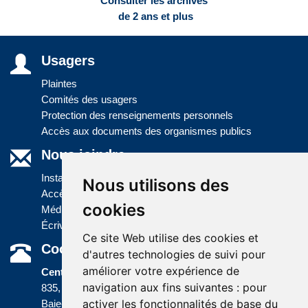
Consulter les archives
de 2 ans et plus
Usagers
Plaintes
Comités des usagers
Protection des renseignements personnels
Accès aux documents des organismes publics
Nous joindre
Installations
Nous utilisons des
Accès à l'information
cookies
Médias
Écrivez-nous
Ce site Web utilise des cookies et
Coordonnées
d'autres technologies de suivi pour
améliorer votre expérience de
Centre administratif
navigation aux fins suivantes :
pour
835, boulevard Jolliet
activer les fonctionnalités de base du
Baie-Comeau (Québec) G5C 1P5