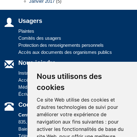
Janvier 2017
(5)
Usagers
Plaintes
Comités des usagers
Protection des renseignements personnels
Accès aux documents des organismes publics
Nous joindre
Installations
Nous utilisons des
Accès à l'information
cookies
Médias
Écrivez-nous
Ce site Web utilise des cookies et
Coordonnées
d'autres technologies de suivi pour
améliorer votre expérience de
Centre administratif
navigation aux fins suivantes :
pour
835, boulevard Jolliet
activer les fonctionnalités de base du
Baie-Comeau (Québec) G5C 1P5
site Web
,
pour offrir une meilleure
Téléphone :
418 589-9845
ou