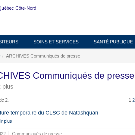
Québec Côte-Nord
SITEURS
SOINS ET SERVICES
SANTÉ PUBLIQUE
e
ARCHIVES Communiqués de presse
HIVES Communiqués de press
 plus
de 2.
1
2
ture temporaire du CLSC de Natashquan
r plus
022
Communiqués de presse