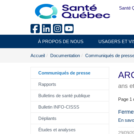
Aller au menu principal
Santé 
À PROPOS DE NOUS
USAGERS ET VI
Accueil
Documentation
Communiqués de press
ARC
Communiqués de presse
Rapports
ans et
Bulletins de santé publique
Page 1 
Bulletin INFO-CISSS
Ferme
Dépliants
En savoi
Études et analyses
29/09/2