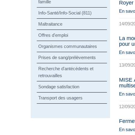
famille
Royer
En savoi
Info-Santé/Info-Social (811)
14/09/2
Maltraitance
Offres d'emploi
La mod
pour u
Organismes communautaires
En savoi
Prises de sang/prélèvements
13/09/2
Recherche d'antécédents et
retrouvailles
MISE À
multis
Sondage satisfaction
En savoi
Transport des usagers
12/09/2
Fermet
En savoi