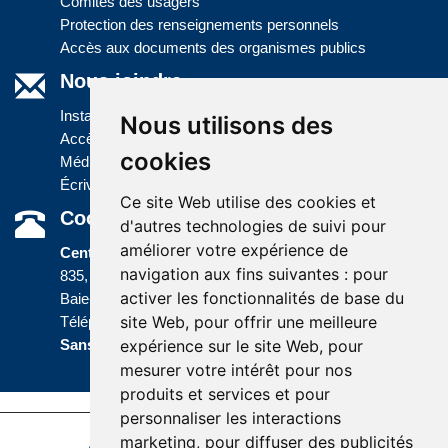
Comités des usagers
Protection des renseignements personnels
Accès aux documents des organismes publics
Nous joindre
Installations
Nous utilisons des
Accès à l'information
cookies
Médias
Écrivez-nous
Ce site Web utilise des cookies et
Coordonnées
d'autres technologies de suivi pour
améliorer votre expérience de
Centre administratif
navigation aux fins suivantes :
pour
835, boulevard Jolliet
activer les fonctionnalités de base du
Baie-Comeau (Québec) G5C 1P5
site Web
,
pour offrir une meilleure
Téléphone :
418 589-9845
ou
Sans frais :
1 800 463-5142
expérience sur le site Web
,
pour
mesurer votre intérêt pour nos
produits et services et pour
personnaliser les interactions
marketing
,
pour diffuser des publicités
Accessibilité
Plan du site
Politique de confidentialité