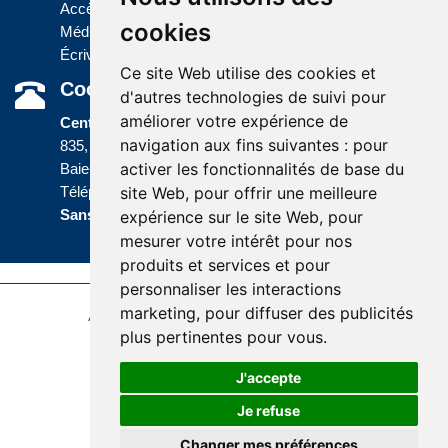
Accès à l'information
cookies
Médias
Écrivez-nous
Ce site Web utilise des cookies et
Coordonnées
d'autres technologies de suivi pour
améliorer votre expérience de
Centre administratif
navigation aux fins suivantes :
pour
835, boulevard Jolliet
activer les fonctionnalités de base du
Baie-Comeau (Québec) G5C 1P5
site Web
,
pour offrir une meilleure
Téléphone :
418 589-9845
ou
Sans frais :
1 800 463-5142
expérience sur le site Web
,
pour
mesurer votre intérêt pour nos
produits et services et pour
personnaliser les interactions
marketing
,
pour diffuser des publicités
Accessibilité
Plan du site
Politique de confidentialité
plus pertinentes pour vous
.
Réalisation du site
J'accepte
Je refuse
Changer mes préférences
© Santé Québec Côte-Nord, 2026