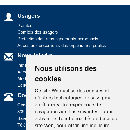
Usagers
Plaintes
Comités des usagers
Protection des renseignements personnels
Accès aux documents des organismes publics
Nous joindre
Installations
Nous utilisons des
Accès à l'information
cookies
Médias
Écrivez-nous
Ce site Web utilise des cookies et
Coordonnées
d'autres technologies de suivi pour
améliorer votre expérience de
Centre administratif
navigation aux fins suivantes :
pour
835, boulevard Jolliet
activer les fonctionnalités de base du
Baie-Comeau (Québec) G5C 1P5
site Web
,
pour offrir une meilleure
Téléphone :
418 589-9845
ou