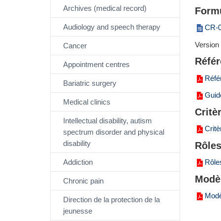
Archives (medical record)
Formu
Audiology and speech therapy
CR-0
Version 
Cancer
Référ
Appointment centres
Réfé
Bariatric surgery
Guide
Medical clinics
Critè
Intellectual disability, autism
Critè
spectrum disorder and physical
disability
Rôle
Addiction
Rôle
Modèl
Chronic pain
Modè
Direction de la protection de la
jeunesse