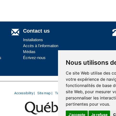
Contact us
Installations
Accès à l'information
Médias
s
Écrivez-nous
Nous utilisons d
Ce site Web utilise des c
votre expérience de navig
fonctionnalités de base d
Last update : 10 July 2026
site Web
,
pour mesurer vo
Accessibility |
Site map |
Terms of Use |
Website development
personnaliser les interac
pertinentes pour vous
.
J'accepte
Je refuse
C