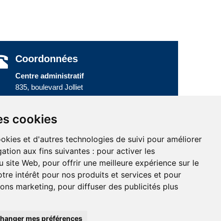
Coordonnées
Centre administratif
835, boulevard Jolliet
Baie-Comeau (Québec) G5C 1P5
Téléphone :
418 589-9845
ou
es cookies
Sans frais :
1 800 463-5142
ookies et d'autres technologies de suivi pour améliorer
ation aux fins suivantes :
pour activer les
u site Web
,
pour offrir une meilleure expérience sur le
tre intérêt pour nos produits et services et pour
tions marketing
,
pour diffuser des publicités plus
hanger mes préférences