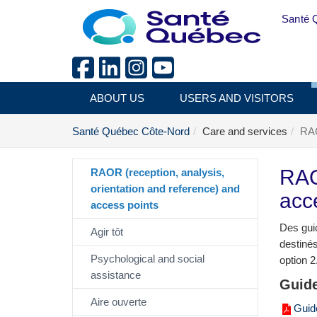
Skip to main content
Santé 
ABOUT US
USERS AND VISITORS
Santé Québec Côte-Nord
Care and services
RAO
RAO
RAOR (reception, analysis,
orientation and reference) and
acc
access points
Des gui
Agir tôt
destiné
Psychological and social
option 2
assistance
Guid
Aire ouverte
Guide