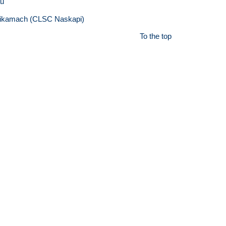
au
chikamach (CLSC Naskapi)
To the top