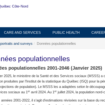
Québec Côte-Nord
CARE AND SERVICES
PUBLIC HEALTH
CAREE
 portraits and surveys
Données populationnelles
nées populationnelles
es populationnelles 2001-2046 (Janvier 2025)
er 2025, le ministère de la Santé et des Services sociaux (MSSS) a 
on produites par l’Institut de la statistique du Québec (ISQ) pour la 
ojections de population). Le MSSS les a adaptées selon le découpage t
er
er
vices sociaux au 1
avril 2024. Au 1
juillet 2024, la population nord
 années 2001-2022, il s’agit d’estimations révisées sur la base du r