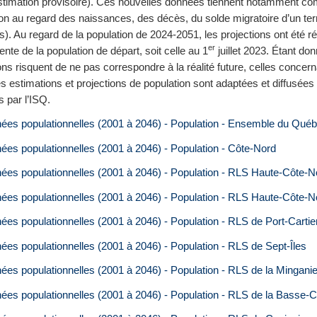
stimation provisoire). Ces nouvelles données tiennent notamment c
on au regard des naissances, des décès, du solde migratoire d’un terr
s). Au regard de la population de 2024-2051, les projections ont été r
er
ente de la population de départ, soit celle au 1
juillet 2023. Étant do
ons risquent de ne pas correspondre à la réalité future, celles concer
s estimations et projections de population sont adaptées et diffusées
s par l’ISQ.
ées populationnelles (2001 à 2046) - Population - Ensemble du Qué
ées populationnelles (2001 à 2046) - Population - Côte-Nord
ées populationnelles (2001 à 2046) - Population - RLS Haute-Côte-
ées populationnelles (2001 à 2046) - Population - RLS Haute-Côte
es populationnelles (2001 à 2046) - Population - RLS de Port-Cartie
es populationnelles (2001 à 2046) - Population - RLS de Sept-Îles
es populationnelles (2001 à 2046) - Population - RLS de la Mingani
ées populationnelles (2001 à 2046) - Population - RLS de la Basse-