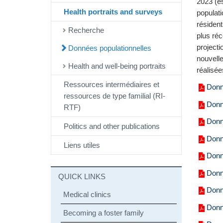
2023 (e
Health portraits and surveys
populati
résident
Recherche
plus réc
projecti
Données populationnelles
nouvelle
Health and well-being portraits
réalisée
Ressources intermédiaires et
Donn
ressources de type familial (RI-
Donn
RTF)
Donn
Politics and other publications
Donn
Liens utiles
Donné
Donné
QUICK LINKS
Donné
Medical clinics
Donn
Becoming a foster family