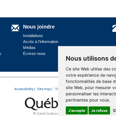
Nous joindre
Installations
Accès à l'information
Médias
s
Écrivez-nous
Nous utilisons d
Ce site Web utilise des c
votre expérience de navig
fonctionnalités de base d
Last update : 24 April 2025
site Web
,
pour mesurer vo
Accessibility |
Site map |
Terms of Use |
Website development
personnaliser les interac
pertinentes pour vous
.
J'accepte
Je refuse
C
© Santé Québec Côte-Nord, 2026