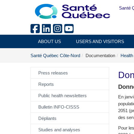
Skip to main content
Santé 
ABOUT US
USERS AND VISITORS
Santé Québec Côte-Nord
Documentation
Health
Don
Press releases
Reports
Donné
Public health newsletters
En janvi
populati
Bulletin INFO-CISSS
2051 (pr
des ser
Dépliants
Pour les
Studies and analyses