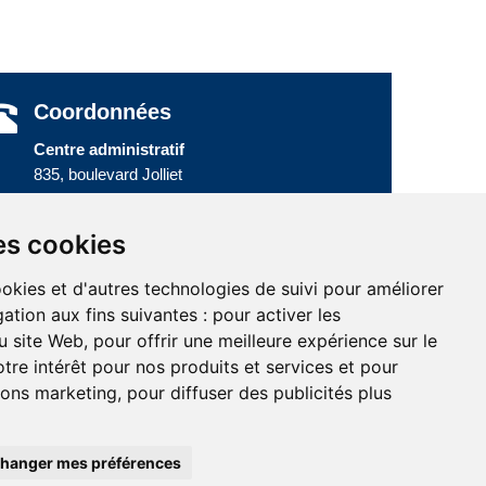
Coordonnées
Centre administratif
835, boulevard Jolliet
Baie-Comeau (Québec) G5C 1P5
Téléphone :
418 589-9845
ou
es cookies
Sans frais :
1 800 463-5142
ookies et d'autres technologies de suivi pour améliorer
ation aux fins suivantes :
pour activer les
u site Web
,
pour offrir une meilleure expérience sur le
tre intérêt pour nos produits et services et pour
tions marketing
,
pour diffuser des publicités plus
hanger mes préférences