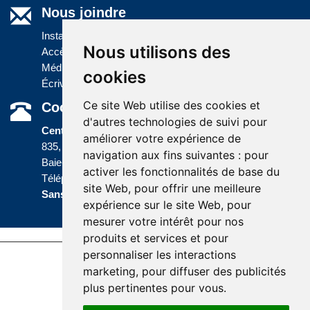
Nous joindre
Installations
Nous utilisons des
Accès à l'information
Médias
cookies
Écrivez-nous
Ce site Web utilise des cookies et
Coordonnées
d'autres technologies de suivi pour
Centre administratif
améliorer votre expérience de
835, boulevard Jolliet
navigation aux fins suivantes :
pour
Baie-Comeau (Québec) G5C 1P5
activer les fonctionnalités de base du
Téléphone :
418 589-9845
ou
site Web
,
pour offrir une meilleure
Sans frais :
1 800 463-5142
expérience sur le site Web
,
pour
mesurer votre intérêt pour nos
produits et services et pour
personnaliser les interactions
Last update : 8 November 2018
marketing
,
pour diffuser des publicités
Accessibility |
Site map |
Terms of Use |
plus pertinentes pour vous
.
Website development