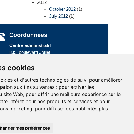
2012
October 2012
(1)
July 2012
(1)
Coordonnées
Centre administratif
835, boulevard Jolliet
Baie-Comeau (Québec) G5C 1P5
Téléphone :
418 589-9845
ou
es cookies
Sans frais :
1 800 463-5142
ookies et d'autres technologies de suivi pour améliorer
ation aux fins suivantes :
pour activer les
u site Web
,
pour offrir une meilleure expérience sur le
tre intérêt pour nos produits et services et pour
tions marketing
,
pour diffuser des publicités plus
hanger mes préférences