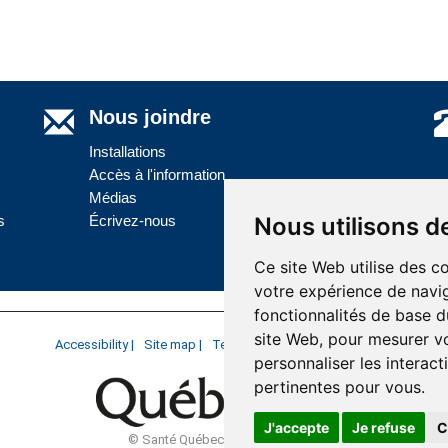
Nous joindre
Installations
Accès à l'information
Médias
s
Écrivez-nous
Nous utilisons d
Ce site Web utilise des c
votre expérience de navig
fonctionnalités de base d
site Web
,
pour mesurer vo
Accessibility |
Site map |
Terms of Use |
Website development
personnaliser les interac
pertinentes pour vous
.
J'accepte
Je refuse
C
© Santé Québec Côte-Nord, 2026