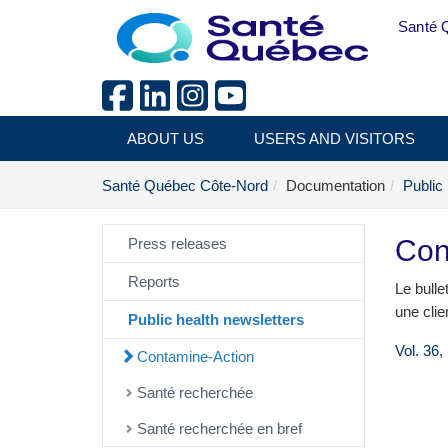
Skip to main content
Santé 
ABOUT US
USERS AND VISITORS
Santé Québec Côte-Nord
Documentation
Public
Con
Press releases
Reports
Le bulle
une clie
Public health newsletters
Vol. 36,
Contamine-Action
Santé recherchée
Santé recherchée en bref