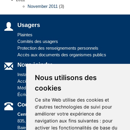
November 2011
(3)
Usagers
Plaintes
Comités des usagers
Protection des renseignements personnels
Accès aux documents des organismes publics
Nous joindre
Installations
Nous utilisons des
Accès à l'information
cookies
Médias
Écrivez-nous
Ce site Web utilise des cookies et
Coordonnées
d'autres technologies de suivi pour
améliorer votre expérience de
Centre administratif
navigation aux fins suivantes :
pour
835, boulevard Jolliet
activer les fonctionnalités de base du
Baie-Comeau (Québec) G5C 1P5