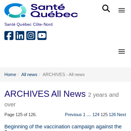
Skip to main content
Bout
Santé Québec Côte-Nord
Bout
Home
All news
ARCHIVES - All news
ARCHIVES All News
2 years and
over
Page 125 of 126.
Previous
1
....
124
125
126
Next
Beginning of the vaccination campaign against the