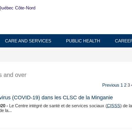
Québec Côte-Nord
CARE AND SERVICES
PUBLIC HEALTH
CAREE
s and over
Previous
1
2
3
avirus (COVID-19) dans les CLSC de la Minganie
20 -
Le Centre intégré de santé et de services sociaux (
CISSS
) de l
e la...