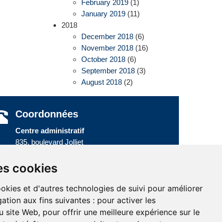
February 2019
(1)
January 2019
(11)
2018
December 2018
(6)
November 2018
(16)
October 2018
(6)
September 2018
(3)
August 2018
(2)
Coordonnées
Centre administratif
835, boulevard Jolliet
Baie-Comeau (Québec) G5C 1P5
Téléphone :
418 589-9845
ou
es cookies
Sans frais :
1 800 463-5142
ookies et d'autres technologies de suivi pour améliorer
ation aux fins suivantes :
pour activer les
u site Web
,
pour offrir une meilleure expérience sur le