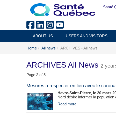
Skip to main content
Santé 
ABOUT US
USERS AND VISITORS
Home
All news
ARCHIVES - All news
ARCHIVES All News
2 year
Page 3 of 5.
Mesures à respecter en lien avec le coron
Havre-Saint-Pierre, le 20 mars 20
Nord désire informer la population d
Read more