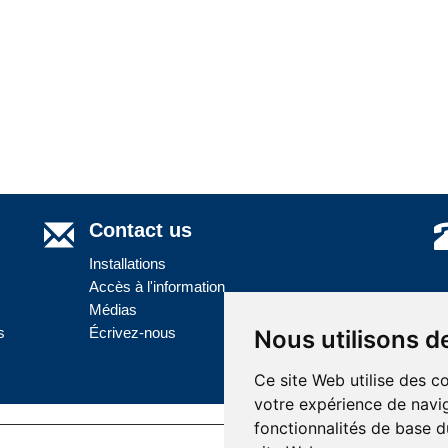
Contact us
Installations
Accès à l'information
Médias
s
Écrivez-nous
Nous utilisons d
Ce site Web utilise des c
votre expérience de navig
fonctionnalités de base d