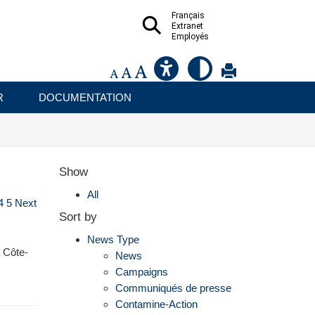
Français
Extranet
Employés
R
DOCUMENTATION
Show
All
4
5
Next
Sort by
News Type
a Côte-
News
Campaigns
Communiqués de presse
Contamine-Action