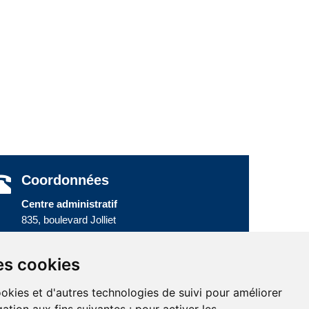
Coordonnées
Centre administratif
835, boulevard Jolliet
Baie-Comeau (Québec) G5C 1P5
Téléphone :
418 589-9845
ou
es cookies
Sans frais :
1 800 463-5142
ookies et d'autres technologies de suivi pour améliorer