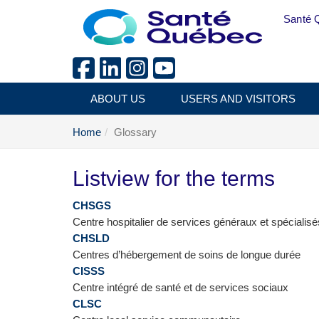
Skip to main content
Santé 
ABOUT US
USERS AND VISITORS
Home
Glossary
Listview for the terms
CHSGS
Centre hospitalier de services généraux et spécialis
CHSLD
Centres d’hébergement de soins de longue durée
CISSS
Centre intégré de santé et de services sociaux
CLSC