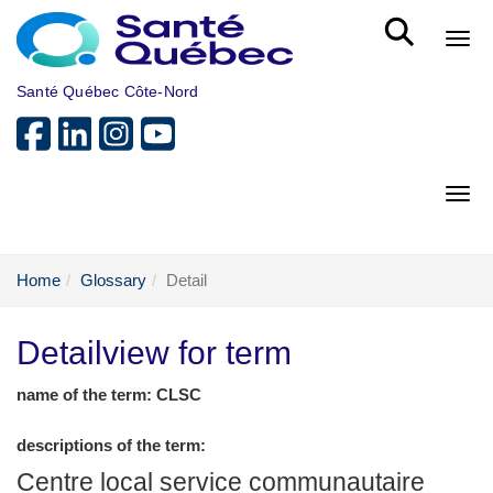
Skip to main content
Bout
Santé Québec Côte-Nord
Bout
Home
Glossary
Detail
Detailview for term
name of the term: CLSC
descriptions of the term:
Centre local service communautaire