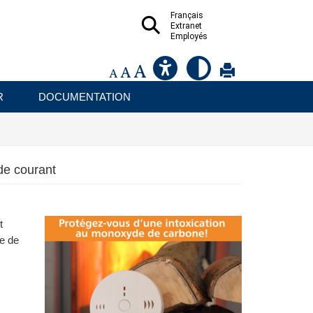
Français
Extranet
Employés
R
DOCUMENTATION
de courant
t
de de