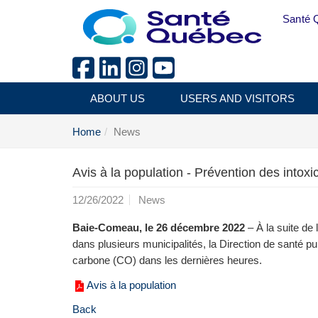
Skip to main content
Santé 
ABOUT US
USERS AND VISITORS
Home
News
Avis à la population - Prévention des into
12/26/2022
News
Baie-Comeau, le 26 décembre 2022
– À la suite de
dans plusieurs municipalités, la Direction de santé p
carbone (CO) dans les dernières heures.
Avis à la population
Back