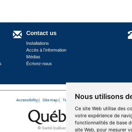
Contact us
Installations
Accès à l'information
Médias
s
Écrivez-nous
Nous utilisons d
Accessibility |
Site map |
Terms of Use |
Website development
Ce site Web utilise des c
votre expérience de navig
fonctionnalités de base d
© Santé Québec Côte-Nord, 2026
site Web
,
pour mesurer vo