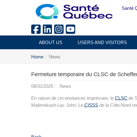
Skip to main content
Santé 
ABOUT US
USERS AND VISITORS
Home
News
Fermeture temporaire du CLSC de Scheffer
08/31/2025
News
En raison de circonstances imprévues, le
CLSC
de S
Matimekush-Lac John. Le
CISSS
de la Côte-Nord rem
Back