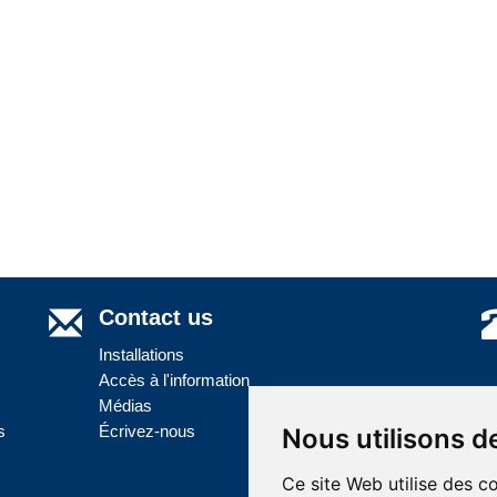
Contact us
Installations
Accès à l'information
Médias
s
Écrivez-nous
Nous utilisons d
Ce site Web utilise des c