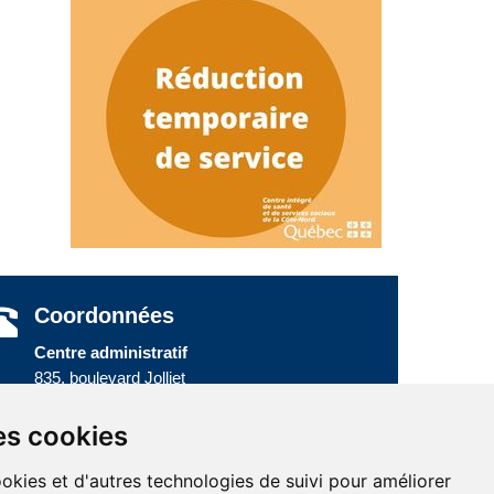
Coordonnées
Centre administratif
835, boulevard Jolliet
Baie-Comeau (Québec) G5C 1P5
Téléphone :
418 589-9845
ou
es cookies
Sans frais :
1 800 463-5142
ookies et d'autres technologies de suivi pour améliorer