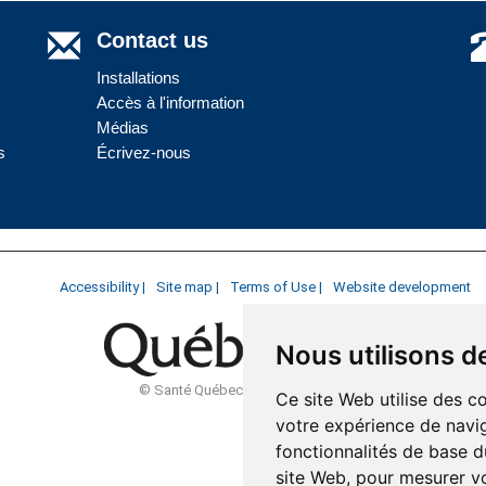
Contact us
Installations
Accès à l'information
Médias
s
Écrivez-nous
Accessibility |
Site map |
Terms of Use |
Website development
Nous utilisons d
© Santé Québec Côte-Nord, 2026
Ce site Web utilise des c
votre expérience de navig
fonctionnalités de base d
site Web
,
pour mesurer vo