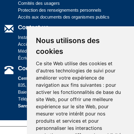
Comités des usagers
Protection des renseignements personnels
Accès aux documents des organismes publics
Contact us
Installations
Nous utilisons des
Accès à l'information
cookies
Médias
Écrivez-nous
Ce site Web utilise des cookies et
Coordonnées
d'autres technologies de suivi pour
améliorer votre expérience de
Centre administratif
navigation aux fins suivantes :
pour
835, boulevard Jolliet
activer les fonctionnalités de base du
Baie-Comeau (Québec) G5C 1P5
site Web
,
pour offrir une meilleure
Téléphone :
418 589-9845
ou
Sans frais :
1 800 463-5142
expérience sur le site Web
,
pour
mesurer votre intérêt pour nos
produits et services et pour
personnaliser les interactions