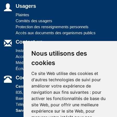
Usagers
Plaintes
Comités des usagers
Protection des renseignements personnels
Accès aux documents des organismes publics
Contact us
Installations
Nous utilisons des
Accès à l'information
cookies
Médias
Écrivez-nous
Ce site Web utilise des cookies et
Coordonnées
d'autres technologies de suivi pour
améliorer votre expérience de
Centre administratif
navigation aux fins suivantes :
pour
835, boulevard Jolliet
activer les fonctionnalités de base du
Baie-Comeau (Québec) G5C 1P5
site Web
,
pour offrir une meilleure
Téléphone :
418 589-9845
ou
Sans frais :
1 800 463-5142
expérience sur le site Web
,
pour