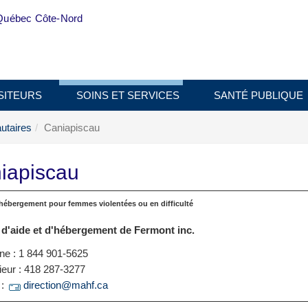
Québec Côte-Nord
SITEURS
SOINS ET SERVICES
SANTÉ PUBLIQUE
taires
Caniapiscau
iapiscau
hébergement pour femmes violentées ou en difficulté
d'aide et d'hébergement de Fermont inc.
ne : 1 844 901-5625
ieur : 418 287-3277
 :
direction@mahf.ca