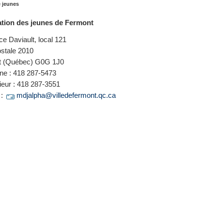
 jeunes
tion des jeunes de Fermont
ce Daviault, local 121
stale 2010
t (Québec) G0G 1J0
ne : 418 287-5473
ieur : 418 287-3551
 :
mdjalpha@villedefermont.qc.ca