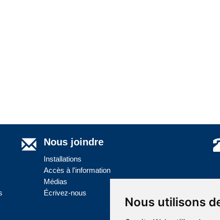
Nous joindre
Installations
Accès à l'information
Médias
s
Écrivez-nous
Nous utilisons d