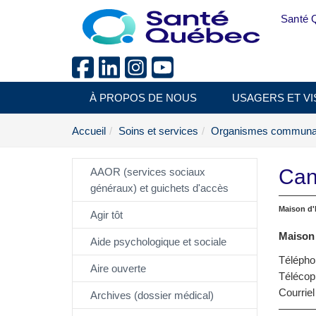
Aller au menu principal
Santé 
À PROPOS DE NOUS
USAGERS ET VI
Accueil
Soins et services
Organismes communau
Can
AAOR (services sociaux
généraux) et guichets d'accès
Maison d'
Agir tôt
Maison 
Aide psychologique et sociale
Télépho
Aire ouverte
Télécop
Courriel
Archives (dossier médical)