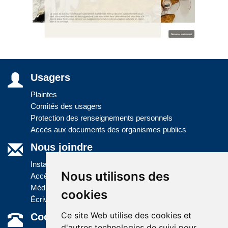
Usagers
Plaintes
Comités des usagers
Protection des renseignements personnels
Accès aux documents des organismes publics
Nous joindre
Installations
Nous utilisons des
Accès à l'information
Médias
cookies
Écrivez-nous
Ce site Web utilise des cookies et
Coordonnées
d'autres technologies de suivi pour