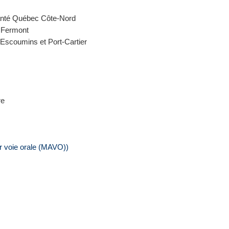
anté Québec Côte-Nord
, Fermont
 Escoumins et Port-Cartier
re
r voie orale (MAVO))