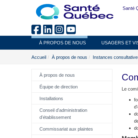
Aller au menu principal
Santé 
À PROPOS DE NOUS
USAGERS ET VI
Accueil
À propos de nous
Instances consultativ
Comi
À propos de nous
Équipe de direction
Le comit
Installations
fo
d
Conseil d'administration
do
d'établissement
d
do
Commissariat aux plaintes