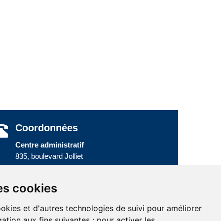
Coordonnées
Centre administratif
835, boulevard Jolliet
Baie-Comeau (Québec) G5C 1P5
Téléphone :
418 589-9845
ou
es cookies
Sans frais :
1 800 463-5142
ookies et d'autres technologies de suivi pour améliorer
ation aux fins suivantes :
pour activer les