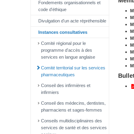
Memb
Fondements organisationnels et
code d'éthique
M
M
Divulgation d'un acte répréhensible
M
M
Instances consultatives
M
Comité régional pour le
M
programme d'accès à des
M
services en langue anglaise
M
M
Comité territorial sur les services
pharmaceutiques
Bulle
Conseil des infirmières et
infirmiers
Conseil des médecins, dentistes,
pharmaciens et sages-femmes
Conseils multidisciplinaires des
services de santé et des services