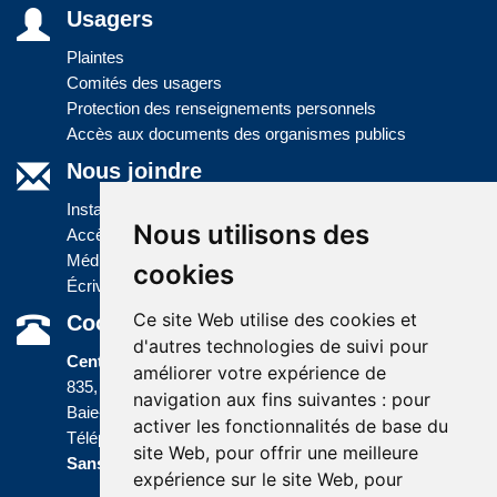
Usagers
Plaintes
Comités des usagers
Protection des renseignements personnels
Accès aux documents des organismes publics
Nous joindre
Installations
Nous utilisons des
Accès à l'information
Médias
cookies
Écrivez-nous
Ce site Web utilise des cookies et
Coordonnées
d'autres technologies de suivi pour
Centre administratif
améliorer votre expérience de
835, boulevard Jolliet
navigation aux fins suivantes :
pour
Baie-Comeau (Québec) G5C 1P5
activer les fonctionnalités de base du
Téléphone :
418 589-9845
ou
site Web
,
pour offrir une meilleure
Sans frais :
1 800 463-5142
expérience sur le site Web
,
pour