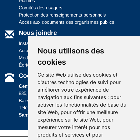
Plaintes
Comités des usagers
Protection des renseignements personnels
Accès aux documents des organismes publics
Nous joindre
Installations
Nous utilisons des
Accès à l'information
Médias
cookies
Écrivez-nous
Ce site Web utilise des cookies et
Coordonnées
d'autres technologies de suivi pour
Centre administratif
améliorer votre expérience de
835, boulevard Jolliet
navigation aux fins suivantes :
pour
Baie-Comeau (Québec) G5C 1P5
activer les fonctionnalités de base du
Téléphone :
418 589-9845
ou
site Web
,
pour offrir une meilleure
Sans frais :
1 800 463-5142
expérience sur le site Web
,
pour
mesurer votre intérêt pour nos
produits et services et pour