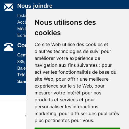
Nous joindre
Installations
Nous utilisons des
Accès à l'information
Médias
cookies
Écrivez-nous
Ce site Web utilise des cookies et
Coordonnées
d'autres technologies de suivi pour
Centre administratif
améliorer votre expérience de
835, boulevard Jolliet
navigation aux fins suivantes :
pour
Baie-Comeau (Québec) G5C 1P5
activer les fonctionnalités de base du
Téléphone :
418 589-9845
ou
site Web
,
pour offrir une meilleure
Sans frais :
1 800 463-5142
expérience sur le site Web
,
pour
mesurer votre intérêt pour nos
produits et services et pour
personnaliser les interactions
Dernière mise à jour : 15 juin 2026
marketing
,
pour diffuser des publicités
Accessibilité
Plan du site
Politique de confidentialité
plus pertinentes pour vous
.
Réalisation du site