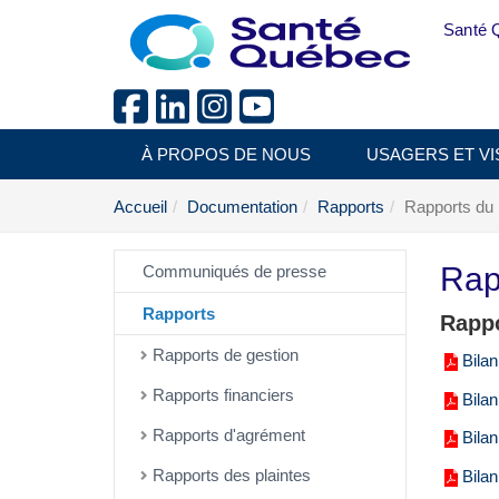
Aller au menu principal
Santé 
À PROPOS DE NOUS
USAGERS ET VI
Accueil
Documentation
Rapports
Rapports du
Rap
Communiqués de presse
Rapports
Rappo
Rapports de gestion
Bilan
Rapports financiers
Bilan
Rapports d'agrément
Bilan
Rapports des plaintes
Bilan