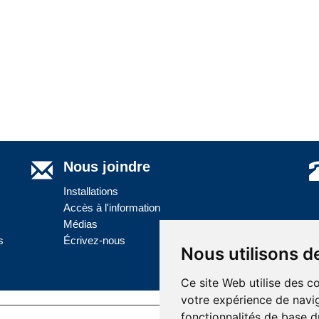
Nous joindre
Installations
Accès à l'information
Médias
s
Écrivez-nous
Nous utilisons d
Ce site Web utilise des c
votre expérience de navig
fonctionnalités de base d
Dernière mise à jour: 11 juin 2026