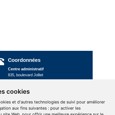
Coordonnées
Centre administratif
835, boulevard Jolliet
Baie-Comeau (Québec) G5C 1P5
Téléphone :
418 589-9845
ou
es cookies
Sans frais :
1 800 463-5142
ookies et d'autres technologies de suivi pour améliorer
ation aux fins suivantes :
pour activer les
u site Web
,
pour offrir une meilleure expérience sur le