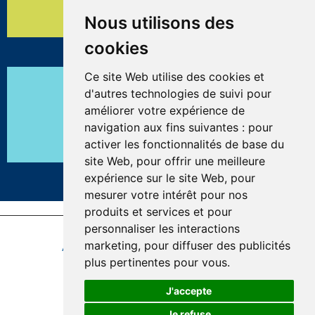
Nous utilisons des
418 962-4791 ou par courriel à
aire.ouverte.si.09cisss@ssss.gouv.qc.ca
cookies
Ce site Web utilise des cookies et
d'autres technologies de suivi pour
améliorer votre expérience de
Prends un rendez-vous
navigation aux fins suivantes :
pour
par courriel
(Tadoussac à Blanc-Sablon)
activer les fonctionnalités de base du
site Web
,
pour offrir une meilleure
expérience sur le site Web
,
pour
mesurer votre intérêt pour nos
produits et services et pour
personnaliser les interactions
Dernière mise à jour : 23 juin 2026
marketing
,
pour diffuser des publicités
Accessibilité
Plan du site
Politique de confidentialité
plus pertinentes pour vous
.
Réalisation du site
J'accepte
Je refuse