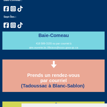
Baie-Comeau :
Sept-Îles
:
Baie-Comeau
418 589-3155 ou par courriel à
aire.ouverte.bc.09cisss@ssss.gouv.qc.ca
Prends un rendez-vous
par courriel
(Tadoussac à Blanc-Sablon)
Sept-Îles