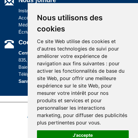
Nous joindre
Installations
Nous utilisons des
Accès à l'information
Médias
cookies
Écrivez-nous
Ce site Web utilise des cookies et
Coordonnées
d'autres technologies de suivi pour
Centre administratif
améliorer votre expérience de
835, boulevard Jolliet
navigation aux fins suivantes :
pour
Baie-Comeau (Québec) G5C 1P5
activer les fonctionnalités de base du
Téléphone :
418 589-9845
ou
site Web
,
pour offrir une meilleure
Sans frais :
1 800 463-5142
expérience sur le site Web
,
pour
mesurer votre intérêt pour nos
produits et services et pour
personnaliser les interactions
Dernière mise à jour: 8 juillet 2026
marketing
,
pour diffuser des publicités
Accessibilité
Plan du site
Politique de confidentialité
plus pertinentes pour vous
.
Réalisation du site
J'accepte