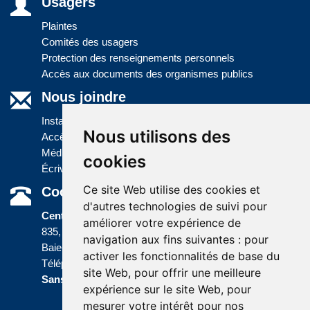
Usagers
Plaintes
Comités des usagers
Protection des renseignements personnels
Accès aux documents des organismes publics
Nous joindre
Installations
Nous utilisons des
Accès à l'information
Médias
cookies
Écrivez-nous
Ce site Web utilise des cookies et
Coordonnées
d'autres technologies de suivi pour
Centre administratif
améliorer votre expérience de
835, boulevard Jolliet
navigation aux fins suivantes :
pour
Baie-Comeau (Québec) G5C 1P5
activer les fonctionnalités de base du
Téléphone :
418 589-9845
ou
site Web
,
pour offrir une meilleure
Sans frais :
1 800 463-5142
expérience sur le site Web
,
pour
mesurer votre intérêt pour nos