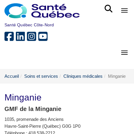
Aller au menu principal
Bout
Santé Québec Côte-Nord
Bout
Accueil
Soins et services
Cliniques médicales
Minganie
Minganie
GMF de la Minganie
1035, promenade des Anciens
Havre-Saint-Pierre (Québec) G0G 1P0
Téléphone : 418 538-2212