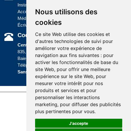
Installations
Nous utilisons des
Accès à l'information
Médias
cookies
Écrivez-nous
Ce site Web utilise des cookies et
Coordonnées
d'autres technologies de suivi pour
Centre administratif
améliorer votre expérience de
835, boulevard Jolliet
navigation aux fins suivantes :
pour
Baie-Comeau (Québec) G5C 1P5
activer les fonctionnalités de base du
Téléphone :
418 589-9845
ou
site Web
,
pour offrir une meilleure
Sans frais :
1 800 463-5142
expérience sur le site Web
,
pour
mesurer votre intérêt pour nos
produits et services et pour
personnaliser les interactions
Last update : 19 March 2026
marketing
,
pour diffuser des publicités
Accessibility |
Site map |
Terms of Use |
plus pertinentes pour vous
.
Website development
J'accepte