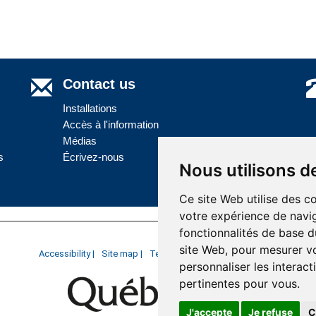
Contact us
Installations
Accès à l'information
Médias
s
Écrivez-nous
Nous utilisons d
Ce site Web utilise des c
votre expérience de navig
fonctionnalités de base d
Last update : 13 July 2026
site Web
,
pour mesurer vo
Accessibility |
Site map |
Terms of Use |
Website development
personnaliser les interac
pertinentes pour vous
.
J'accepte
Je refuse
C