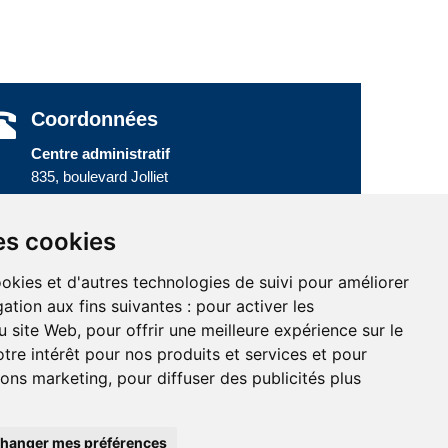
Coordonnées
Centre administratif
835, boulevard Jolliet
Baie-Comeau (Québec) G5C 1P5
Téléphone :
418 589-9845
ou
es cookies
Sans frais :
1 800 463-5142
ookies et d'autres technologies de suivi pour améliorer
ation aux fins suivantes :
pour activer les
u site Web
,
pour offrir une meilleure expérience sur le
tre intérêt pour nos produits et services et pour
tions marketing
,
pour diffuser des publicités plus
hanger mes préférences