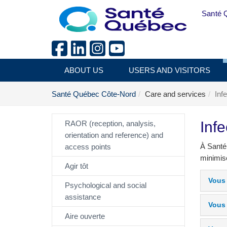
Skip to main content
Santé 
ABOUT US
USERS AND VISITORS
Santé Québec Côte-Nord
Care and services
Inf
Infe
RAOR (reception, analysis,
orientation and reference) and
À Santé
access points
minimise
Agir tôt
Vous 
Psychological and social
assistance
Vous 
Aire ouverte