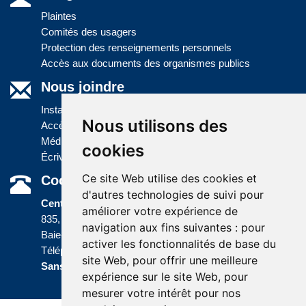
Plaintes
Comités des usagers
Protection des renseignements personnels
Accès aux documents des organismes publics
Nous joindre
Installations
Nous utilisons des
Accès à l'information
Médias
cookies
Écrivez-nous
Ce site Web utilise des cookies et
Coordonnées
d'autres technologies de suivi pour
Centre administratif
améliorer votre expérience de
835, boulevard Jolliet
navigation aux fins suivantes :
pour
Baie-Comeau (Québec) G5C 1P5
activer les fonctionnalités de base du
Téléphone :
418 589-9845
ou
site Web
,
pour offrir une meilleure
Sans frais :
1 800 463-5142
expérience sur le site Web
,
pour
mesurer votre intérêt pour nos