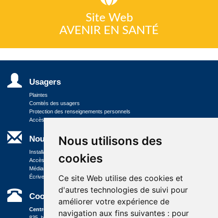
Site Web
AVENIR EN SANTÉ
Usagers
Plaintes
Comités des usagers
Protection des renseignements personnels
Accès aux documents des organismes publics
Nous utilisons des
Nous joindre
Installations
cookies
Accès à l'information
Médias
Ce site Web utilise des cookies et
Écrivez-nous
d'autres technologies de suivi pour
Coordonnées
améliorer votre expérience de
Centre administratif
navigation aux fins suivantes :
pour
835, boulevard Jolliet